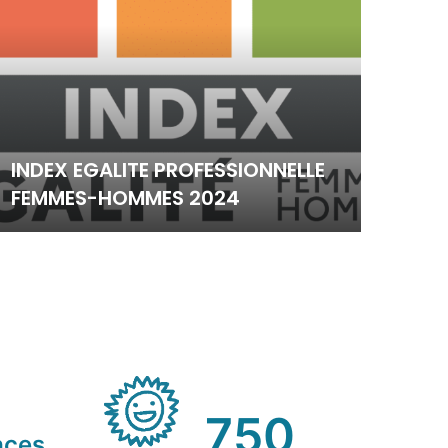
LE 
UNE
INDEX EGALITE PROFESSIONNELLE
DU 
FEMMES-HOMMES 2024
DUR
750
aces