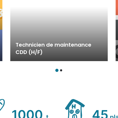
Technicien de maintenance
CDD (H/F)
1000
45
t.
pl