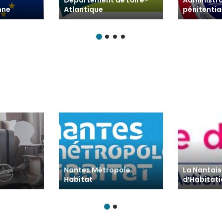
Département de Loire-
Administr
nne
Atlantique
pénitentia
Nantes Métropole
La Nantai
Habitat
d’Habitat