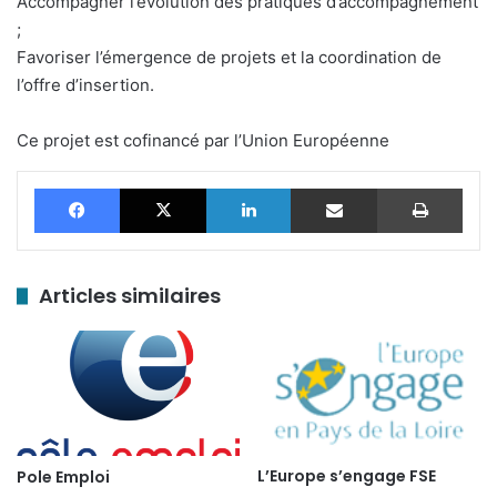
Accompagner l’évolution des pratiques d’accompagnement
;
Favoriser l’émergence de projets et la coordination de
l’offre d’insertion.
Ce projet est cofinancé par l’Union Européenne
Facebook
X
Linkedin
Partager par email
Impr
Articles similaires
L’Europe s’engage FSE
Pole Emploi