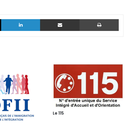
X
Linkedin
Partager par email
Imprim
Le 115