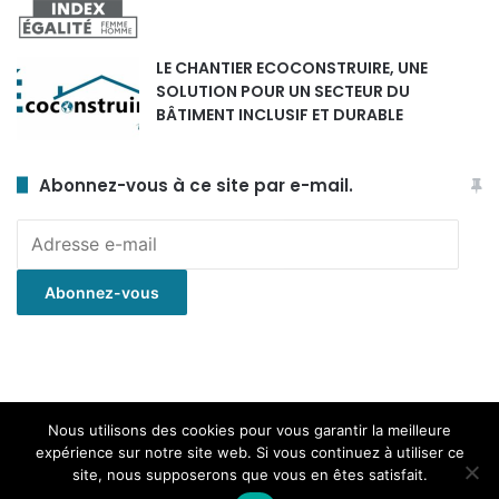
LE CHANTIER ECOCONSTRUIRE, UNE
SOLUTION POUR UN SECTEUR DU
BÂTIMENT INCLUSIF ET DURABLE
Abonnez-vous à ce site par e-mail.
Adresse
e-
mail
Abonnez-vous
© Copyright 2020, Tous droits réservés. | Fièrement propulsé par
Nous utilisons des cookies pour vous garantir la meilleure
expérience sur notre site web. Si vous continuez à utiliser ce
wordpress | Réalisé par
Développeur d'idées
site, nous supposerons que vous en êtes satisfait.