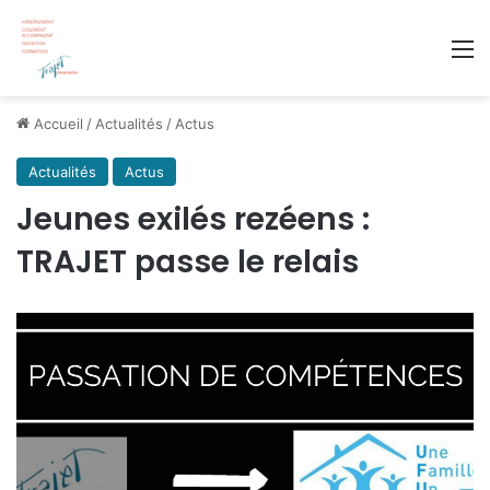
M
Accueil
/
Actualités
/
Actus
Actualités
Actus
Jeunes exilés rezéens :
TRAJET passe le relais