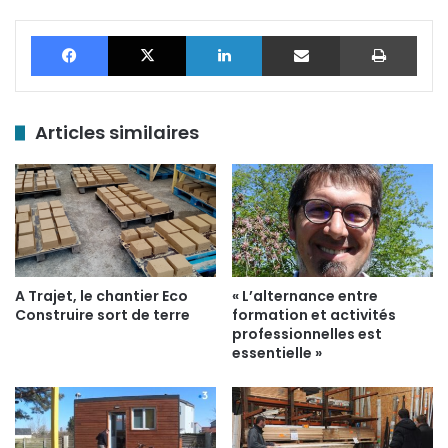
Facebook
X
Linkedin
Partager par email
Impr
Articles similaires
A Trajet, le chantier Eco
« L’alternance entre
Construire sort de terre
formation et activités
professionnelles est
essentielle »