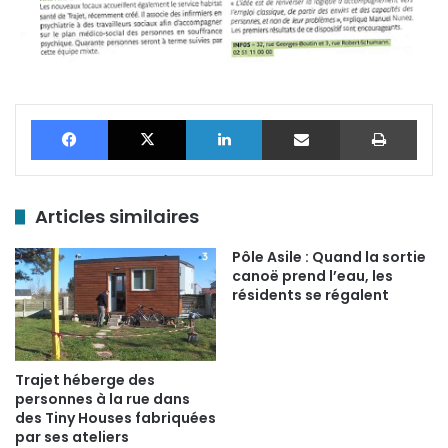
Facebook
X
Linkedin
Partager par email
Impr
Articles similaires
Pôle Asile : Quand la sortie
canoë prend l’eau, les
résidents se régalent
Trajet héberge des
personnes à la rue dans
des Tiny Houses fabriquées
par ses ateliers