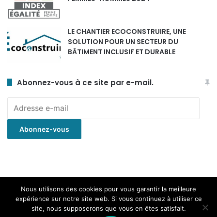
LE CHANTIER ECOCONSTRUIRE, UNE
SOLUTION POUR UN SECTEUR DU
BÂTIMENT INCLUSIF ET DURABLE
Abonnez-vous à ce site par e-mail.
Adresse
e-
mail
Abonnez-vous
© Copyright 2020, Tous droits réservés. | Fièrement propulsé par
Nous utilisons des cookies pour vous garantir la meilleure
expérience sur notre site web. Si vous continuez à utiliser ce
wordpress | Réalisé par
Développeur d'idées
site, nous supposerons que vous en êtes satisfait.