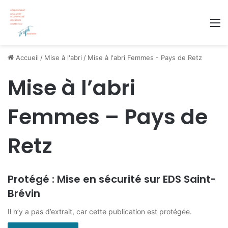
M
Accueil
/
Mise à l'abri
/
Mise à l'abri Femmes - Pays de Retz
Mise à l’abri
Femmes – Pays de
Retz
Protégé : Mise en sécurité sur EDS Saint-
Brévin
Il n’y a pas d’extrait, car cette publication est protégée.